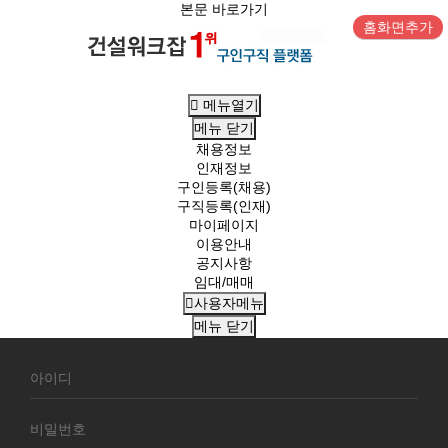
본문 바로가기
홈화면추가
메뉴열기
메뉴
닫기
채용정보
인재정보
구인등록(채용)
구직등록(인재)
마이페이지
이용안내
공지사항
임대/매매
사용자메뉴
메뉴
닫기
회
원
로
그
인