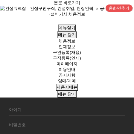
본문 바로가기
홈화면추가
메뉴열기
메뉴
닫기
채용정보
인재정보
구인등록(채용)
구직등록(인재)
마이페이지
이용안내
공지사항
임대/매매
사용자메뉴
메뉴
닫기
회
원
로
그
인