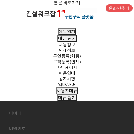
본문 바로가기
홈화면추가
메뉴열기
메뉴
닫기
채용정보
인재정보
구인등록(채용)
구직등록(인재)
마이페이지
이용안내
공지사항
임대/매매
사용자메뉴
메뉴
닫기
회
원
로
그
인