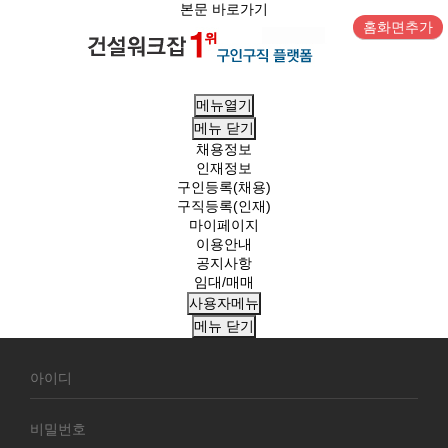
본문 바로가기
홈화면추가
메뉴열기
메뉴
닫기
채용정보
인재정보
구인등록(채용)
구직등록(인재)
마이페이지
이용안내
공지사항
임대/매매
사용자메뉴
메뉴
닫기
회
원
로
그
인